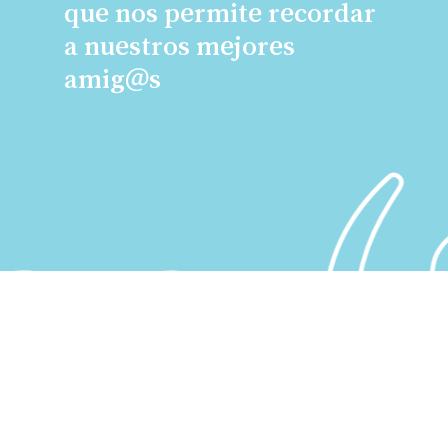
que nos permite recordar
a nuestros mejores
amig@s
Subtotal:
$
0.00
s (8
Ver Carrito
Finalizar Compra