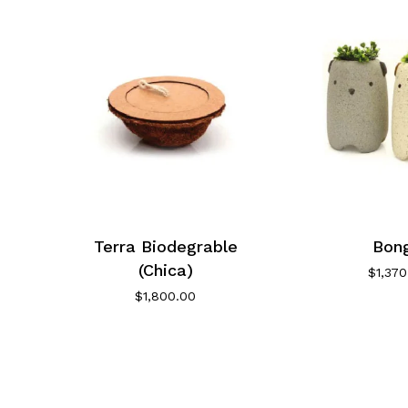
Terra Biodegrable
Bon
(Chica)
$
1,370
$
1,800.00