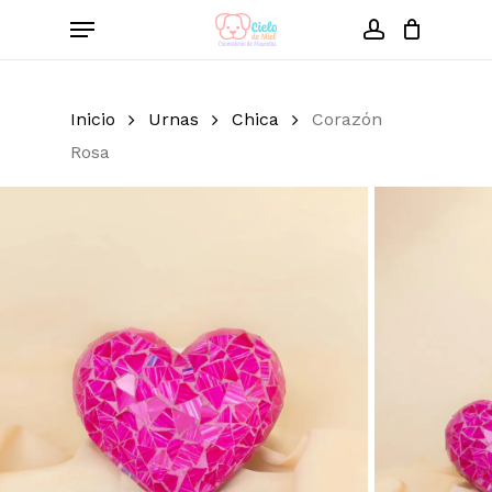
Skip
Menu
to
account
Close
Cart
Cart
main
content
Inicio
Urnas
Chica
Corazón
Rosa