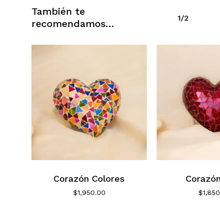
También te
1/2
recomendamos…
Corazón Colores
Corazón
$
1,950.00
$
1,85